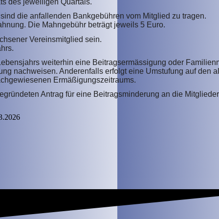
s des jeweiligen Quartals.
n sind die anfallenden Bankgebühren vom Mitglied zu tragen.
Mahnung. Die Mahngebühr beträgt jeweils 5 Euro.
hsener Vereinsmitglied sein.
hrs.
 Lebensjahrs weiterhin eine Beitragsermässigung oder Familienm
ng nachweisen. Anderenfalls erfolgt eine Umstufung auf den 
 nachgewiesenen Ermäßigungszeitraums.
h begründeten Antrag für eine Beitragsminderung an die Mitglied
3.2026