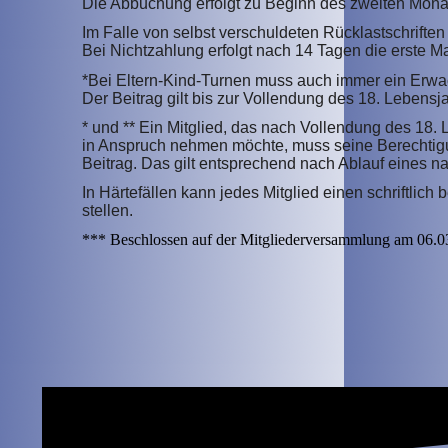
Die Abbuchung erfolgt zu Beginn des zweiten Monat
Im Falle von selbst verschuldeten Rücklastschrifte
Bei Nichtzahlung erfolgt nach 14 Tagen die erste 
*Bei Eltern-Kind-Turnen muss auch immer ein Erwac
Der Beitrag gilt bis zur Vollendung des 18. Lebensja
* und ** Ein Mitglied, das nach Vollendung des 18.
in Anspruch nehmen möchte, muss seine Berechtigu
Beitrag. Das gilt entsprechend nach Ablauf eines
In Härtefällen kann jedes Mitglied einen schriftlic
stellen.
*** Beschlossen auf der Mitgliederversammlung am 06.0