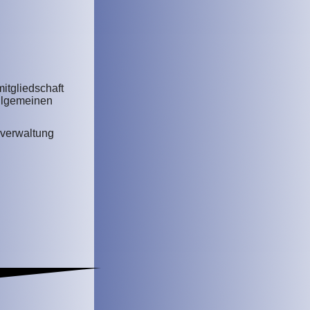
itgliedschaft
allgemeinen
erverwaltung